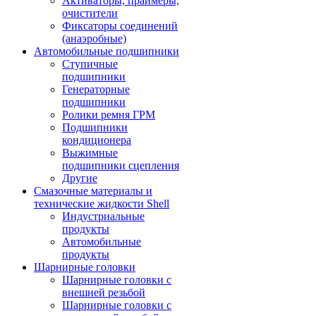
Активаторы, праймеры,
очистители
Фиксаторы соединений
(анаэробные)
Автомобильные подшипники
Ступичные
подшипники
Генераторные
подшипники
Ролики ремня ГРМ
Подшипники
кондиционера
Выжимные
подшипники сцепления
Другие
Смазочные материалы и
технические жидкости Shell
Индустриальные
продукты
Автомобильные
продукты
Шарнирные головки
Шарнирные головки с
внешней резьбой
Шарнирные головки с