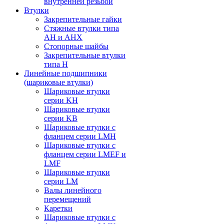
внутренней резьбой
Втулки
Закрепительные гайки
Стяжные втулки типа
AH и AHX
Стопорные шайбы
Закрепительные втулки
типа H
Линейные подшипники
(шариковые втулки)
Шариковые втулки
серии KH
Шариковые втулки
серии KB
Шариковые втулки с
фланцем серии LMH
Шариковые втулки с
фланцем серии LMEF и
LMF
Шариковые втулки
серии LM
Валы линейного
перемещений
Каретки
Шариковые втулки с