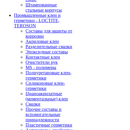
Штампованные
стальные корпусы
Промышленные клеи и
герметики - LOCTITE,
TEROSON
Составы для защиты от
коррозии
Акриловые клеи
Разделительные смазки
Эпоксидные составы
Контактные клеи
Очистители рук
MS - полимеры
Полиуретановые клеи-
герметики
Силиконовые клеи-
герметики
Цианоакрилатные
(моментальные) клеи
Смазки
Прочие составы и
вспомогательные
принадлежности
Пластичные герметики