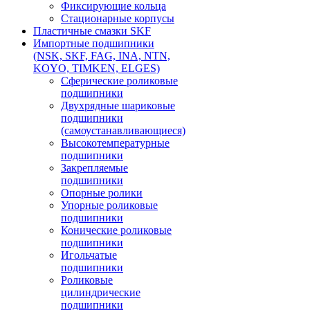
Фиксирующие кольца
Стационарные корпусы
Пластичные смазки SKF
Импортные подшипники
(NSK, SKF, FAG, INA, NTN,
KOYO, TIMKEN, ELGES)
Сферические роликовые
подшипники
Двухрядные шариковые
подшипники
(самоустанавливающиеся)
Высокотемпературные
подшипники
Закрепляемые
подшипники
Опорные ролики
Упорные роликовые
подшипники
Конические роликовые
подшипники
Игольчатые
подшипники
Роликовые
цилиндрические
подшипники