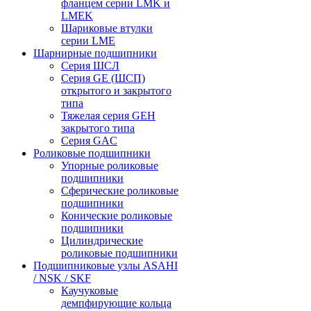
фланцем серии LMK и
LMEK
Шариковые втулки
серии LME
Шарнирные подшипники
Cерия ШСЛ
Серия GE (ШСП)
открытого и закрытого
типа
Тяжелая серия GEH
закрытого типа
Серия GAC
Роликовые подшипники
Упорные роликовые
подшипники
Сферические роликовые
подшипники
Конические роликовые
подшипники
Цилиндрические
роликовые подшипники
Подшипниковые узлы ASAHI
/ NSK / SKF
Каучуковые
демпфирующие кольца