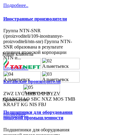
Подробнее..
Иностранные производители
Группа NTN-SNR
(/proizvoditeli/109-inostrannye-
proizvoditeli/ntn-snr) Группа NTN-
SNR образована в результате
слияния японской корпорации
Наши клиенты
NTN и...
Подробнее..
Китайские производители
ZWZ LYC HRB C U DYZV
QIANCHAO SBC NXZ MOS TMB
Применение
KRAFT KG NIS FBJ
Подшипники для оборудования
Подробнее..
пищевой промышленности
Подшипники для оборудования