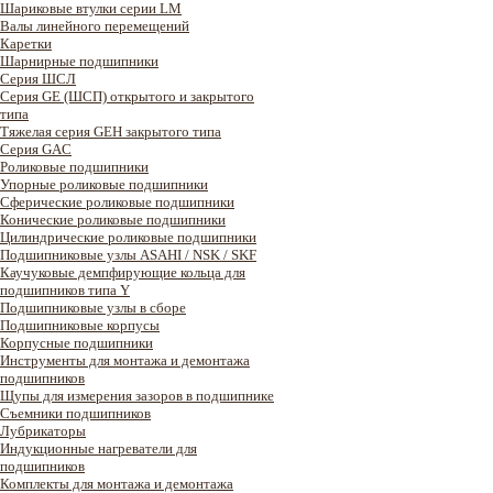
Шариковые втулки серии LM
Валы линейного перемещений
Каретки
Шарнирные подшипники
Cерия ШСЛ
Серия GE (ШСП) открытого и закрытого
типа
Тяжелая серия GEH закрытого типа
Серия GAC
Роликовые подшипники
Упорные роликовые подшипники
Сферические роликовые подшипники
Конические роликовые подшипники
Цилиндрические роликовые подшипники
Подшипниковые узлы ASAHI / NSK / SKF
Каучуковые демпфирующие кольца для
подшипников типа Y
Подшипниковые узлы в сборе
Подшипниковые корпусы
Корпусные подшипники
Инструменты для монтажа и демонтажа
подшипников
Щупы для измерения зазоров в подшипнике
Съемники подшипников
Лубрикаторы
Индукционные нагреватели для
подшипников
Комплекты для монтажа и демонтажа