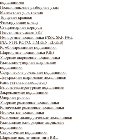
подшипников
Подшипниковые разборные узлы
Манжетные уплотнения
Торцевые крышки
Фиксирующие кольца
Стационарные корпусы
Пластичные смазки SKF
Импортные подшипники (NSK, SKF, FAG,
INA, NTN, KOYO, TIMKEN, ELGES)
Комбинированные подшипники
Шарнирные подшипники (GE)
Упорные шариковые подшипники
Радиально-упорные шариковые
подшипники
Сферические роликовые подшипники
Двухрядные шариковые подшипники
(самоустанавливающиеся)
Высокотемпературные подшипники
Закрепляемые подшипники
Опорные ролики
Упорные роликовые подшипники
Конические роликовые подшипники
Игольчатые подшипники
Роликовые цилиндрические подшипники
Радиальные однорядные шариковые
подшипники
Сверхточные подшипники
Шаровые наконечники тяги RBL