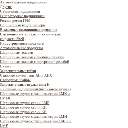
Автомобильные подшипники
Другие
Ступичные подшипники
Генераторные подшипники
Ролики ремня ГРМ
Подшипники кондиционера
Выжимные подшипники сцепления
Смазочные материалы и технические
жидкости Shell
Индустриальные продукты
Автомобильные продукты
Шарнирные головки
Шарнирные головки с внешней резьбой
Шарнирные головки с внутренней резьбой
Втулки
Закрепительные гайки
Стяжные втулки типа AH и AHX
Стопорные шайбы
Закрепительные втулки типа H
Линейные подшипники (шариковые втулки)
Шариковые втулки с фланцем серии LMK и
LMEK
Шариковые втулки серии LME
Шариковые втулки серии KH
Шариковые втулки серии KB
Шариковые втулки с фланцем серии LMH
Шариковые втулки с фланцем серии LMEF и
LMF