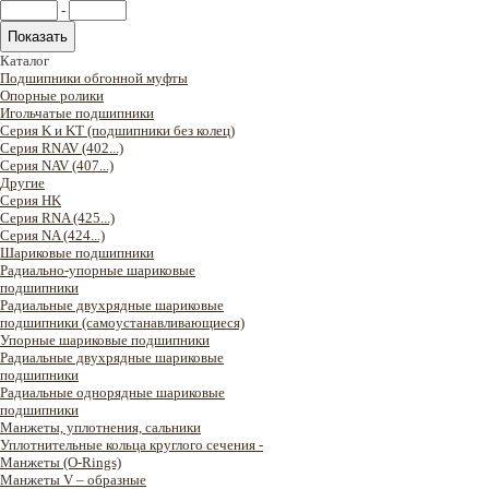
-
Каталог
Подшипники обгонной муфты
Опорные ролики
Игольчатые подшипники
Серия K и KT (подшипники без колец)
Серия RNAV (402...)
Серия NAV (407...)
Другие
Серия HK
Серия RNA (425...)
Серия NA (424...)
Шариковые подшипники
Радиально-упорные шариковые
подшипники
Радиальные двухрядные шариковые
подшипники (самоустанавливающиеся)
Упорные шариковые подшипники
Радиальные двухрядные шариковые
подшипники
Радиальные однорядные шариковые
подшипники
Манжеты, уплотнения, сальники
Уплотнительные кольца круглого сечения -
Манжеты (O-Rings)
Манжеты V – образные