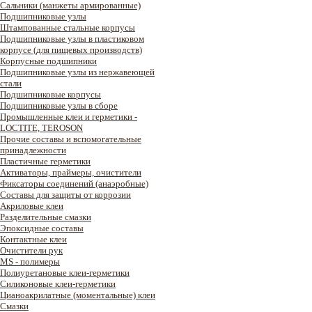
Сальники (манжеты армированные)
Подшипниковые узлы
Штампованные стальные корпусы
Подшипниковые узлы в пластиковом
корпусе (для пищевых производств)
Корпусные подшипники
Подшипниковые узлы из нержавеющей
стали
Подшипниковые корпусы
Подшипниковые узлы в сборе
Промышленные клеи и герметики -
LOCTITE, TEROSON
Прочие составы и вспомогательные
принадлежности
Пластичные герметики
Активаторы, праймеры, очистители
Фиксаторы соединений (анаэробные)
Составы для защиты от коррозии
Акриловые клеи
Разделительные смазки
Эпоксидные составы
Контактные клеи
Очистители рук
MS - полимеры
Полиуретановые клеи-герметики
Силиконовые клеи-герметики
Цианоакрилатные (моментальные) клеи
Смазки