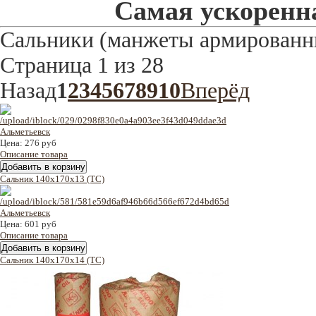
Самая ускоренна
Сальники (манжеты армированн
Страница 1 из 28
Назад
1
2
3
4
5
6
7
8
9
10
Вперёд
Цена:
276 руб
Описание товара
Cальник 140x170x13 (TC)
Цена:
601 руб
Описание товара
Cальник 140x170x14 (TC)