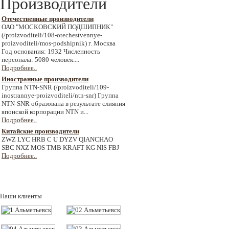
Производители
Отечественные производители
ОАО "МОСКОВСКИЙ ПОДШИПНИК"
(/proizvoditeli/108-otechestvennye-
proizvoditeli/mos-podshipnik) г. Москва
Год основания: 1932 Численность
персонала: 5080 человек....
Подробнее..
Иностранные производители
Группа NTN-SNR (/proizvoditeli/109-
inostrannye-proizvoditeli/ntn-snr) Группа
NTN-SNR образована в результате слияния
японской корпорации NTN и...
Подробнее..
Китайские производители
ZWZ LYC HRB C U DYZV QIANCHAO
SBC NXZ MOS TMB KRAFT KG NIS FBJ
Подробнее..
Наши клиенты