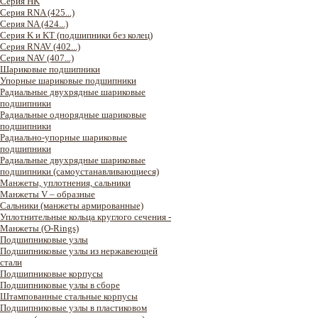
Серия HK
Серия RNA (425...)
Серия NA (424...)
Серия K и KT (подшипники без колец)
Серия RNAV (402...)
Серия NAV (407...)
Шариковые подшипники
Упорные шариковые подшипники
Радиальные двухрядные шариковые
подшипники
Радиальные однорядные шариковые
подшипники
Радиально-упорные шариковые
подшипники
Радиальные двухрядные шариковые
подшипники (самоустанавливающиеся)
Манжеты, уплотнения, сальники
Манжеты V – образные
Сальники (манжеты армированные)
Уплотнительные кольца круглого сечения -
Манжеты (O-Rings)
Подшипниковые узлы
Подшипниковые узлы из нержавеющей
стали
Подшипниковые корпусы
Подшипниковые узлы в сборе
Штампованные стальные корпусы
Подшипниковые узлы в пластиковом