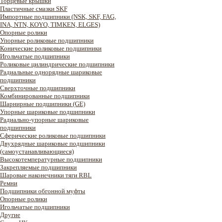
Торцевые крышки
Пластичные смазки SKF
Импортные подшипники (NSK, SKF, FAG,
INA, NTN, KOYO, TIMKEN, ELGES)
Опорные ролики
Упорные роликовые подшипники
Конические роликовые подшипники
Игольчатые подшипники
Роликовые цилиндрические подшипники
Радиальные однорядные шариковые
подшипники
Сверхточные подшипники
Комбинированные подшипники
Шарнирные подшипники (GE)
Упорные шариковые подшипники
Радиально-упорные шариковые
подшипники
Сферические роликовые подшипники
Двухрядные шариковые подшипники
(самоустанавливающиеся)
Высокотемпературные подшипники
Закрепляемые подшипники
Шаровые наконечники тяги RBL
Ремни
Подшипники обгонной муфты
Опорные ролики
Игольчатые подшипники
Другие