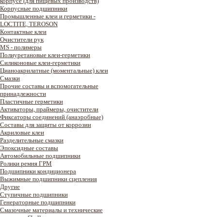
корпусе (для пищевых производств)
Корпусные подшипники
Промышленные клеи и герметики -
LOCTITE, TEROSON
Контактные клеи
Очистители рук
MS - полимеры
Полиуретановые клеи-герметики
Силиконовые клеи-герметики
Цианоакрилатные (моментальные) клеи
Смазки
Прочие составы и вспомогательные
принадлежности
Пластичные герметики
Активаторы, праймеры, очистители
Фиксаторы соединений (анаэробные)
Составы для защиты от коррозии
Акриловые клеи
Разделительные смазки
Эпоксидные составы
Автомобильные подшипники
Ролики ремня ГРМ
Подшипники кондиционера
Выжимные подшипники сцепления
Другие
Ступичные подшипники
Генераторные подшипники
Смазочные материалы и технические