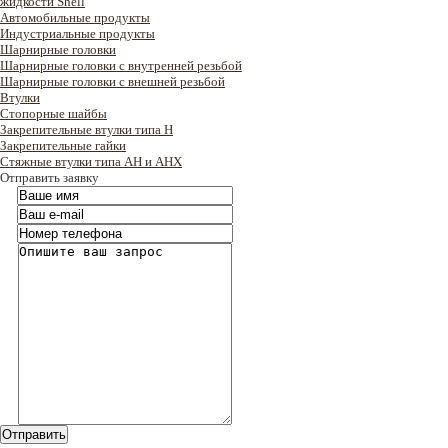
жидкости Shell
Автомобильные продукты
Индустриальные продукты
Шарнирные головки
Шарнирные головки с внутренней резьбой
Шарнирные головки с внешней резьбой
Втулки
Стопорные шайбы
Закрепительные втулки типа H
Закрепительные гайки
Стяжные втулки типа AH и AHX
Отправить заявку
Отправить