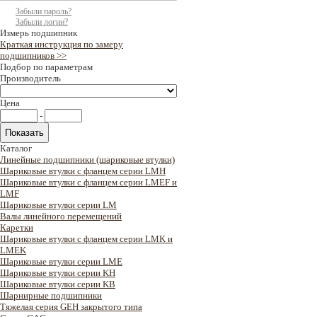
Забыли пароль?
Забыли логин?
Измерь подшипник
Краткая инструкция по замеру
подшипников >>
Подбор по параметрам
Производитель
Цена
-
Каталог
Линейные подшипники (шариковые втулки)
Шариковые втулки с фланцем серии LMH
Шариковые втулки с фланцем серии LMEF и
LMF
Шариковые втулки серии LM
Валы линейного перемещений
Каретки
Шариковые втулки с фланцем серии LMK и
LMEK
Шариковые втулки серии LME
Шариковые втулки серии KH
Шариковые втулки серии KB
Шарнирные подшипники
Тяжелая серия GEH закрытого типа