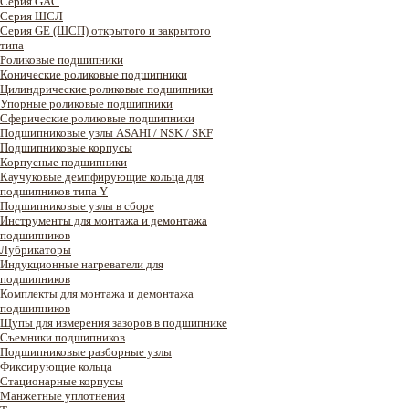
Серия GAC
Cерия ШСЛ
Серия GE (ШСП) открытого и закрытого
типа
Роликовые подшипники
Конические роликовые подшипники
Цилиндрические роликовые подшипники
Упорные роликовые подшипники
Сферические роликовые подшипники
Подшипниковые узлы ASAHI / NSK / SKF
Подшипниковые корпусы
Корпусные подшипники
Каучуковые демпфирующие кольца для
подшипников типа Y
Подшипниковые узлы в сборе
Инструменты для монтажа и демонтажа
подшипников
Лубрикаторы
Индукционные нагреватели для
подшипников
Комплекты для монтажа и демонтажа
подшипников
Щупы для измерения зазоров в подшипнике
Съемники подшипников
Подшипниковые разборные узлы
Фиксирующие кольца
Стационарные корпусы
Манжетные уплотнения