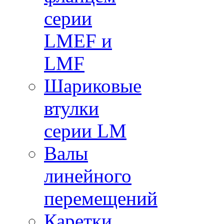
серии
LMEF и
LMF
Шариковые
втулки
серии LM
Валы
линейного
перемещений
Каретки