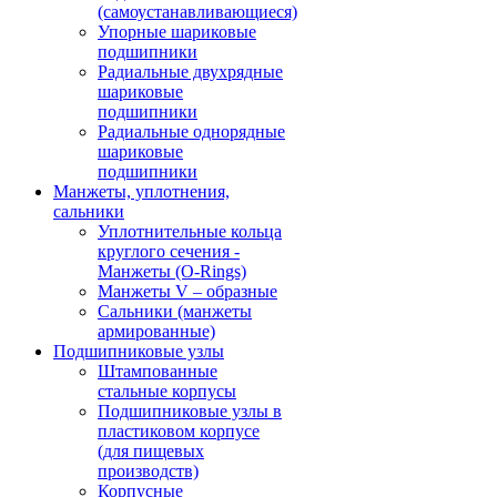
(самоустанавливающиеся)
Упорные шариковые
подшипники
Радиальные двухрядные
шариковые
подшипники
Радиальные однорядные
шариковые
подшипники
Манжеты, уплотнения,
сальники
Уплотнительные кольца
круглого сечения -
Манжеты (O-Rings)
Манжеты V – образные
Сальники (манжеты
армированные)
Подшипниковые узлы
Штампованные
стальные корпусы
Подшипниковые узлы в
пластиковом корпусе
(для пищевых
производств)
Корпусные