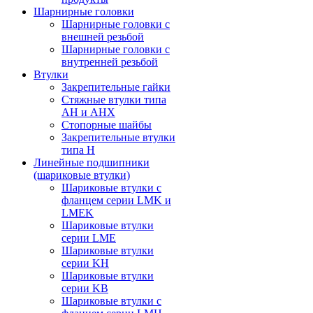
Шарнирные головки
Шарнирные головки с
внешней резьбой
Шарнирные головки с
внутренней резьбой
Втулки
Закрепительные гайки
Стяжные втулки типа
AH и AHX
Стопорные шайбы
Закрепительные втулки
типа H
Линейные подшипники
(шариковые втулки)
Шариковые втулки с
фланцем серии LMK и
LMEK
Шариковые втулки
серии LME
Шариковые втулки
серии KH
Шариковые втулки
серии KB
Шариковые втулки с