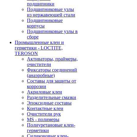
подшипники
Подшипниковые узлы
из нержавеющей стали
Подшипниковые
корпусы
Подшипниковые узлы в
сборе
Промышленные клеи и
герметики - LOCTITE,
TEROSON
Активаторы, праймеры,
очистители
Фиксаторы соединений
(анаэробные)
Составы для защиты от
коррозии
Акриловые клеи
Разделительные смазки
Эпоксидные составы
Контактные клеи
Очистители рук
MS - полимеры
Полиуретановые клеи-
герметики
Силиконовые клеи-