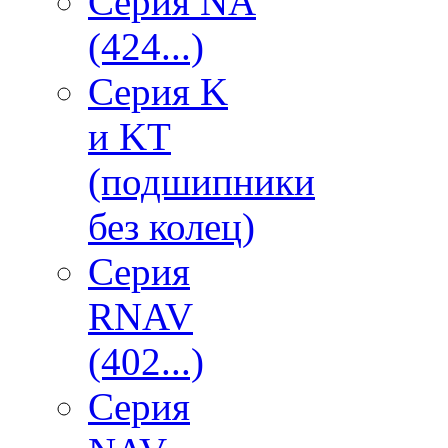
Серия NA
(424...)
Серия K
и KT
(подшипники
без колец)
Серия
RNAV
(402...)
Серия