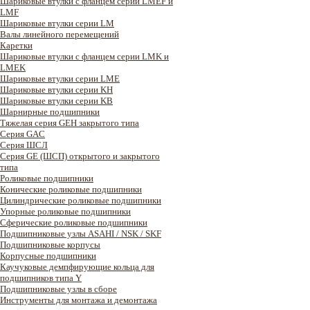
Шариковые втулки с фланцем серии LMEF и
LMF
Шариковые втулки серии LM
Валы линейного перемещений
Каретки
Шариковые втулки с фланцем серии LMK и
LMEK
Шариковые втулки серии LME
Шариковые втулки серии KH
Шариковые втулки серии KB
Шарнирные подшипники
Тяжелая серия GEH закрытого типа
Серия GAC
Cерия ШСЛ
Серия GE (ШСП) открытого и закрытого
типа
Роликовые подшипники
Конические роликовые подшипники
Цилиндрические роликовые подшипники
Упорные роликовые подшипники
Сферические роликовые подшипники
Подшипниковые узлы ASAHI / NSK / SKF
Подшипниковые корпусы
Корпусные подшипники
Каучуковые демпфирующие кольца для
подшипников типа Y
Подшипниковые узлы в сборе
Инструменты для монтажа и демонтажа