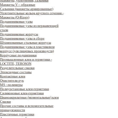
Манжеты, уплотнения, сальники
Манжеты V – образные
Сальники (манжеты армированные)
Уплотнительные кольца круглого сечения -
Манжеты (O-Rings)
Подшипниковые узлы
Подшипниковые узлы из нержавеющей
стали
Подшипниковые корпусы
Подшипниковые узлы в сборе
Штампованные стальные корпусы
Подшипниковые узлы в пластиковом
корпусе (для пищевых производств)
Корпусные подшипники
Промышленные клеи и герметики -
LOCTITE, TEROSON
Разделительные смазки
Эпоксидные составы
Контактные клеи
Очистители рук
MS - полимеры
Полиуретановые клеи-герметики
Силиконовые клеи-герметики
Цианоакрилатные (моментальные) клеи
Смазки
Прочие составы и вспомогательные
принадлежности
Пластичные герметики