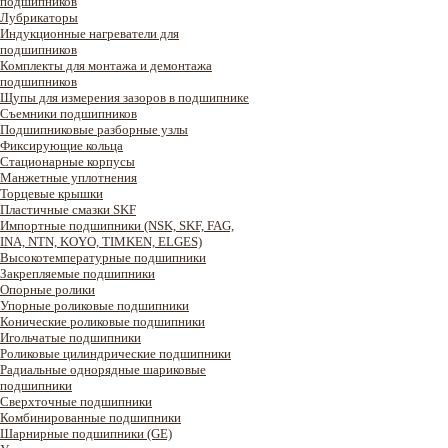
подшипников
Лубрикаторы
Индукционные нагреватели для
подшипников
Комплекты для монтажа и демонтажа
подшипников
Щупы для измерения зазоров в подшипнике
Съемники подшипников
Подшипниковые разборные узлы
Фиксирующие кольца
Стационарные корпусы
Манжетные уплотнения
Торцевые крышки
Пластичные смазки SKF
Импортные подшипники (NSK, SKF, FAG,
INA, NTN, KOYO, TIMKEN, ELGES)
Высокотемпературные подшипники
Закрепляемые подшипники
Опорные ролики
Упорные роликовые подшипники
Конические роликовые подшипники
Игольчатые подшипники
Роликовые цилиндрические подшипники
Радиальные однорядные шариковые
подшипники
Сверхточные подшипники
Комбинированные подшипники
Шарнирные подшипники (GE)