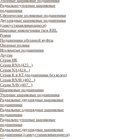
Упорные шариковые подшипники
Радиально-упорные шариковые
подшипники
Сферические роликовые подшипники
Двухрядные шариковые подшипники
(самоустанавливающиеся)
Шаровые наконечники тяги RBL
Ремни
Подшипники обгонной муфты
Опорные ролики
Игольчатые подшипники
Другие
Серия HK
Серия RNA (425...)
Серия NA (424...)
Серия K и KT (подшипники без колец)
Серия RNAV (402...)
Серия NAV (407...)
Шариковые подшипники
Упорные шариковые подшипники
Радиальные двухрядные шариковые
подшипники
Радиальные однорядные шариковые
подшипники
Радиально-упорные шариковые
подшипники
Радиальные двухрядные шариковые
подшипники (самоустанавливающиеся)