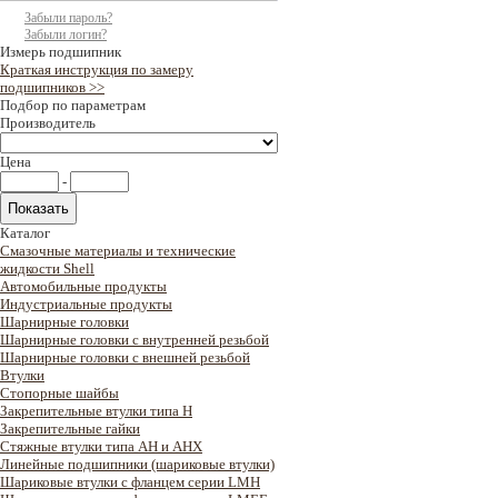
Забыли пароль?
Забыли логин?
Измерь подшипник
Краткая инструкция по замеру
подшипников >>
Подбор по параметрам
Производитель
Цена
-
Каталог
Смазочные материалы и технические
жидкости Shell
Автомобильные продукты
Индустриальные продукты
Шарнирные головки
Шарнирные головки с внутренней резьбой
Шарнирные головки с внешней резьбой
Втулки
Стопорные шайбы
Закрепительные втулки типа H
Закрепительные гайки
Стяжные втулки типа AH и AHX
Линейные подшипники (шариковые втулки)
Шариковые втулки с фланцем серии LMH