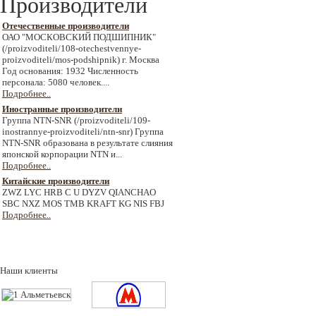
Производители
Отечественные производители
ОАО "МОСКОВСКИЙ ПОДШИПНИК"
(/proizvoditeli/108-otechestvennye-
proizvoditeli/mos-podshipnik) г. Москва
Год основания: 1932 Численность
персонала: 5080 человек....
Подробнее..
Иностранные производители
Группа NTN-SNR (/proizvoditeli/109-
inostrannye-proizvoditeli/ntn-snr) Группа
NTN-SNR образована в результате слияния
японской корпорации NTN и...
Подробнее..
Китайские производители
ZWZ LYC HRB C U DYZV QIANCHAO
SBC NXZ MOS TMB KRAFT KG NIS FBJ
Подробнее..
Наши клиенты